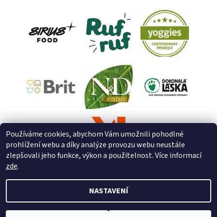
Používáme cookies, abychom Vám umožnili pohodlné
prohlížení webu a díky analýze provozu webu neustále
zlepšovali jeho funkce, výkon a použitelnost. Více informací
zde
.
NASTAVENÍ
2026 © ZooZverimex, všechna práva vyhrazena
Upravit nastavení
cookies