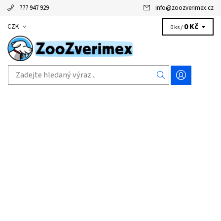
777 947 929
info
@
zoozverimex.cz
0 Kč
CZK
0 ks /