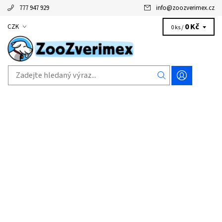
777 947 929
info
@
zoozverimex.cz
0 Kč
CZK
0 ks /