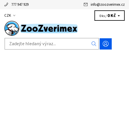
777 947 929
info
@
zoozverimex.cz
0 Kč
CZK
0 ks /