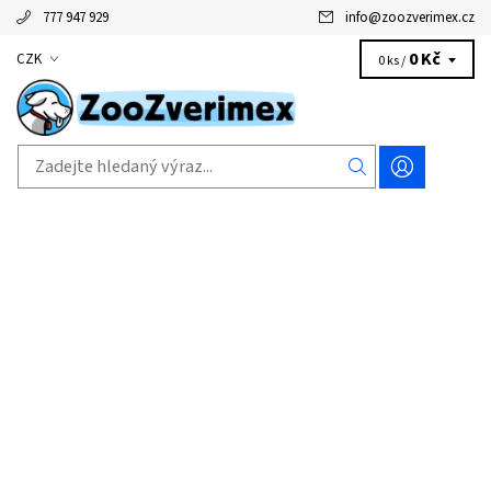
777 947 929
info
@
zoozverimex.cz
0 Kč
CZK
0 ks /