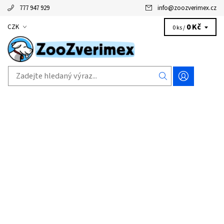
777 947 929
info
@
zoozverimex.cz
0 Kč
CZK
0 ks /