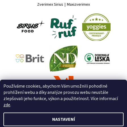
Zverimex Sirius
|
Maxizverimex
Používáme cookies, abychom Vám umožnili pohodlné
prohlížení webu a díky analýze provozu webu neustále
zlepšovali jeho funkce, výkon a použitelnost. Více informací
zde
.
NASTAVENÍ
2026 © ZooZverimex, všechna práva vyhrazena
Upravit nastavení
cookies