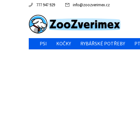
777 947 929
info
@
zoozverimex.cz
PSI
KOČKY
RYBÁŘSKÉ POTŘEBY
PT
NEJVÝHODNĚJŠÍ CENA/VÝPRODEJ
GABY RYBY