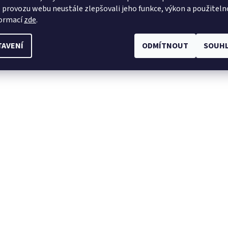
 provozu webu neustále zlepšovali jeho funkce, výkon a použiteln
formací
zde
.
TAVENÍ
ODMÍTNOUT
SOUHL