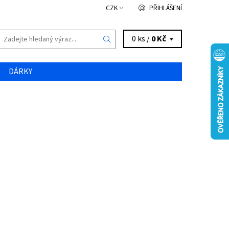
CZK
PŘIHLÁŠENÍ
0 ks /
0 Kč
DÁRKY