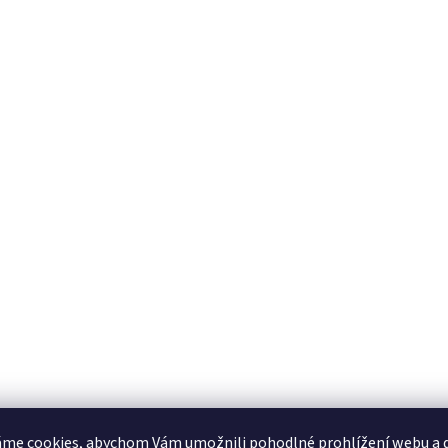
me cookies, abychom Vám umožnili pohodlné prohlížení webu a d