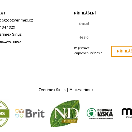
AKT
PŘIHLÁŠENÍ
o
@
zoozverimex.cz
7 947 929
erimex Sirius
ius.zverimex
Registrace
Zapomenuté heslo
Zverimex Sirius
|
Maxizverimex