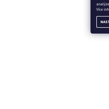
analýze
Více in
NAS