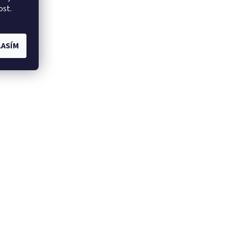
ost.
ASÍM