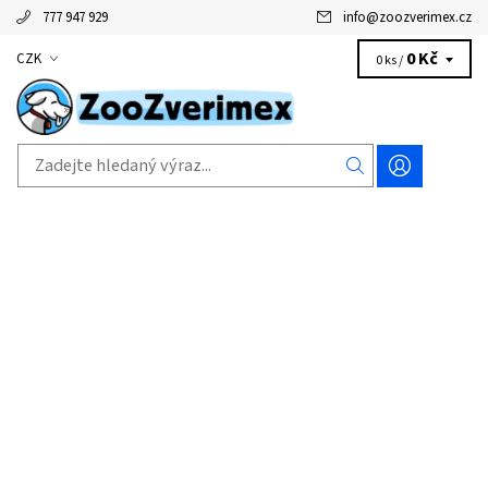
777 947 929
info
@
zoozverimex.cz
0 Kč
CZK
0 ks /