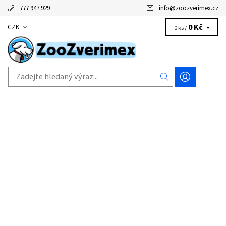
777 947 929
info
@
zoozverimex.cz
0 Kč
CZK
0 ks /